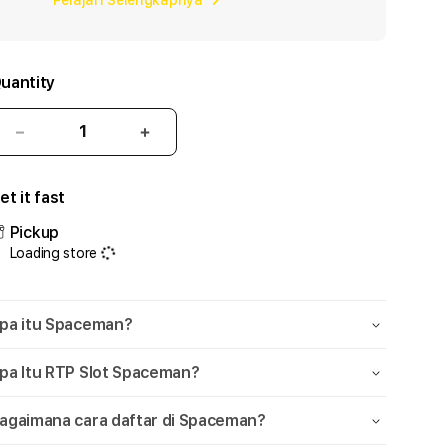
Pelajari Selengkapnya
Care
uantity
Decrease
Increase
quantity
quantity
for
for
et it fast
SPACEMAN
SPACEMAN
(SLOT)
(SLOT)
Pickup
Link
Link
Loading store
Situs
Situs
Game
Game
Spaceman
Spaceman
pa itu Spaceman?
Slot
Slot
Pragmatic
Pragmatic
Play
Play
pa Itu RTP Slot Spaceman?
Versi
Versi
Android
Android
agaimana cara daftar di Spaceman?
Apk
Apk