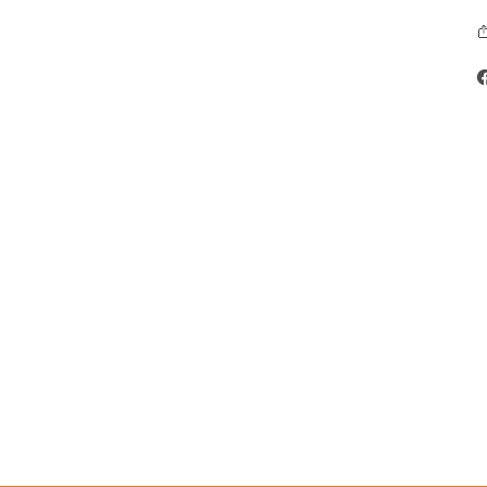
Open
media
7
in
modal
Open
media
9