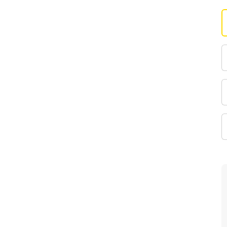
Open
media
3
in
modal