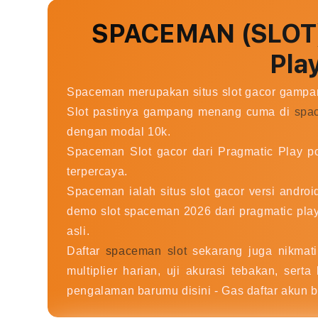
in
modal
SPACEMAN (SLOT) 
Pla
Spaceman merupakan situs slot gacor gampa
Slot pastinya gampang menang cuma di
spa
dengan modal 10k.
Spaceman Slot gacor dari Pragmatic Play pop
terpercaya.
Spaceman ialah situs slot gacor versi andr
demo slot spaceman 2026 dari pragmatic play. 
asli.
Daftar
spaceman slot
sekarang juga nikmati 
multiplier harian, uji akurasi tebakan, se
pengalaman barumu disini - Gas daftar akun b