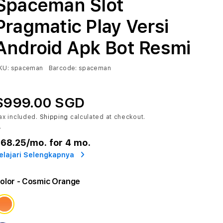
Spaceman Slot
Pragmatic Play Versi
Android Apk Bot Resmi
KU:
spaceman
Barcode:
spaceman
$999.00 SGD
ax included.
Shipping
calculated at checkout.
r
68.25
/mo. for 4 mo.
elajari Selengkapnya
olor
- Cosmic Orange