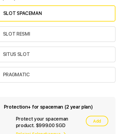
SLOT SPACEMAN
SLOT RESMI
SITUS SLOT
PRAGMATIC
Protection+ for spaceman (2 year plan)
Protect your spaceman
Add
Add
product.
$999.00 SGD
Apple