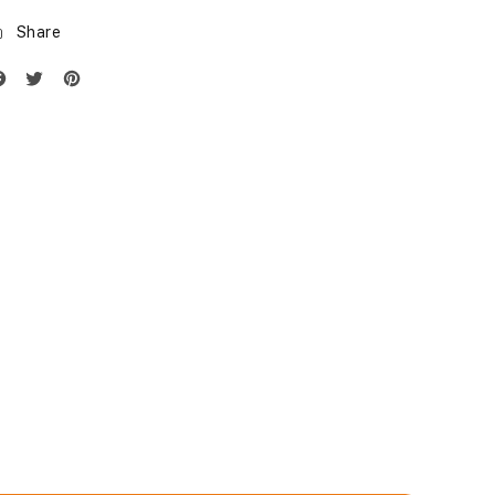
Bot
Bot
Resmi
Resmi
Share