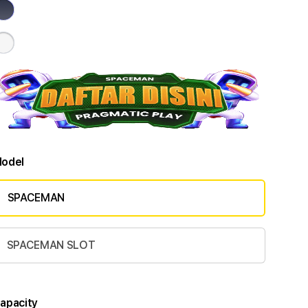
odel
SPACEMAN
SPACEMAN SLOT
apacity