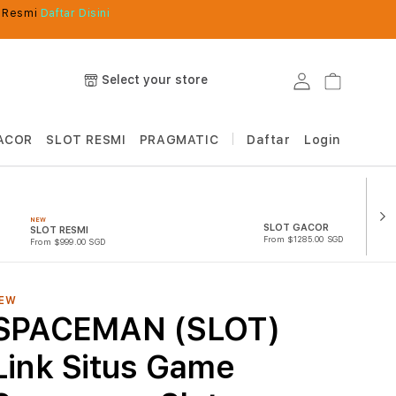
t Resmi
Daftar Disini
Select your store
Log in
Cart
ACOR
SLOT RESMI
PRAGMATIC
Daftar
Login
NEW
SLOT GACOR
SLOT RESMI
From $1285.00 SGD
From $999.00 SGD
EW
SPACEMAN (SLOT)
Link Situs Game